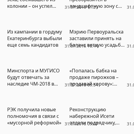
колонии – он успел
ландшафтную зону с
31.07.2018 11:21
31.
отсидеть 1 месяц
символами факультетов
(ФОТО)
(ФОТО)
Из кампании в гордуму
Мэрию Первоуральска
Екатеринбурга выбыли
заставили принять на
еще семь кандидатов
баланс ветхую усадьбу
31.07.2018 10:44
31.
XIX века
Минспорта и МУГИСО
«Попалась бабка на
будут отвечать за
продаже пирожков –
наследие ЧМ-2018 в
продавай корову»:
31.07.2018 09:54
31.
Екатеринбурге
эксперт о новой
инициативе «Единой
России»
РЭК получила новые
Реконструкцию
полномочия в связи с
набережной Исети
«мусорной реформой»
отдали подрядчику,
31.07.2018 09:07
31.
ославившемуся