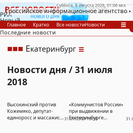
российское информационное агентство
РИА
Новый
Главное
Кратко
Все новости
Новости
День
Последние новости
В России
В мире
Видео
Спецпроекты
Проекты
Архив
Е
катеринбург
Новости дня / 31 июля
2018
Высокинский против
«Коммунистов России»
Кожемяко, депутат-
при выдвижении в
единоросс и массажист
Екатеринбурге
31.07.2018 16:50
31.
– завтра конкурсная
поддержали мертвые
комиссия заслушает
души