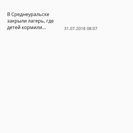
расколовшейся плиткой
на Плотинке
В Среднеуральске
закрыли лагерь, где
детей кормили
31.07.2018 08:07
фастфудом