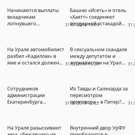
первую «семерку»
Начинаются выплаты
Башню «Исеть» и отель
кандидатов в мэры
вкладчикам
«Хаятт» соединяют
Екатеринбурга
лопнувшего
воздушной эстакадой
31.07.2018 15:09
31.
«Тагилбанка»
(ВИДЕО)
На Урале автомобилист
В сексуальном скандале
разбил «Кадиллак» в
между депутатом и
яме и остался должен
журналистом на Урале –
31.07.2018 13:29
31.
дорожникам
новый поворот
Сотрудников
Из Тавды и Салехарда за
администрации
пересмотром
Екатеринбурга
приговора – в Питер?
31.07.2018 12:22
31.
проверит психиатр
Как будет работать
закон об
апелляционных судах
На Урале разыскивают
Внутренний двор УрФУ
зека, сбежавшего из
преобразится в