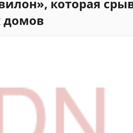
вилон», которая сры
х домов