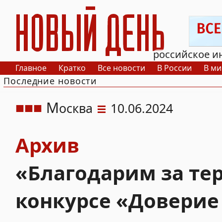
РИА Новый День
российское и
Главное
Кратко
Все новости
В России
В ми
Последние новости
М
осква
10.06.2024
Архив
«Благодарим за те
конкурсе «Доверие