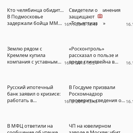
Видео
Кто челябинца обидит…
Свидетели обвинения
В Подмосковье
защищают
задержали бойца ММА
«Тольяттиазот»
16.11.2018 16:49
16.
«Бизона» Гонтарева
(ВИДЕО)
Землю рядом с
«Росконтроль»
Кремлем купила
рассказал о пользе и
компания с уставным
вреде глинтвейна в
16.11.2018 15:24
16.
капиталом 10 тысяч
борьбе с простудой
рублей
Русский ипотечный
В Госдуме призвали
банк заявил о кризисе:
Роскомнадзор
работать в
проверить сведения об
16.11.2018 13:48
16.
нормальном режиме не
утечке личных данных
представляется
россиян в МФЦ
возможным
В МФЦ ответили на
ЧП на ювелирном
сообщение об утечке
заводе в Москве: убит