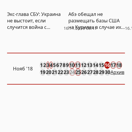
Экс-глава СБУ: Украина
Абэ обещал не
не выстоит, если
размещать базы США
случится война с
на Курилах в случае их
16.11.2018 08:41
16.
Россией
передачи Россией
1
2
3
4
5
6
7
8
9
10
11
12
13
14
15
16
17
18
Нояб
'18
19
20
21
22
23
24
25
26
27
28
29
30
Архив