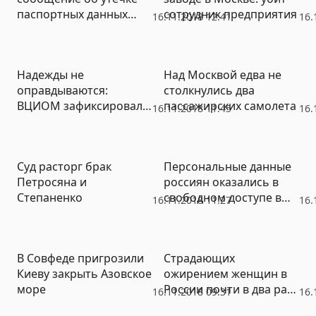
паспортных данных
сотрудник предприятия
16.11.2018 12:41
16.
клиентов
Надежды не
Над Москвой едва не
оправдываются:
столкнулись два
ВЦИОМ зафиксировал
пассажирских самолета
16.11.2018 11:45
16.
ухудшение социального
самочувствия россиян
Суд расторг брак
Персональные данные
Петросяна и
россиян оказались в
Степаненко
свободном доступе в
16.11.2018 11:27
16.
МФЦ
В Совфеде пригрозили
Страдающих
Киеву закрыть Азовское
ожирением женщин в
море
России почти в два раза
16.11.2018 09:31
16.
больше, чем мужчин