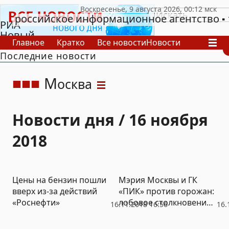
российское информационное агентство
РИА
Новый
Главное
Кратко
Все новости
Новости
День
Последние новости
В России
В мире
Видео
Спецпроекты
Проекты
Архив
М
осква
Новости дня / 16 ноября
2018
Цены на бензин пошли
Мэрия Москвы и ГК
вверх из-за действий
«ПИК» против горожан:
«Роснефти»
лобовое столкновение
16.11.2018 16:56
16.
с перспективами
майдана