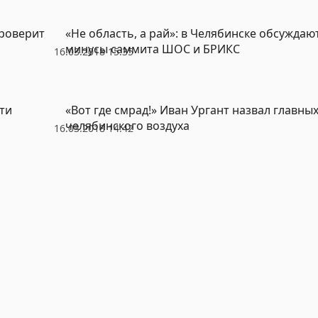
проверит
«Не область, а рай»: в Челябинске обсуждаю
минусы саммита ШОС и БРИКС
16.03.2018 15:35
ти
«Вот где смрад!» Иван Ургант назвал главны
челябинского воздуха
16.03.2018 14:42