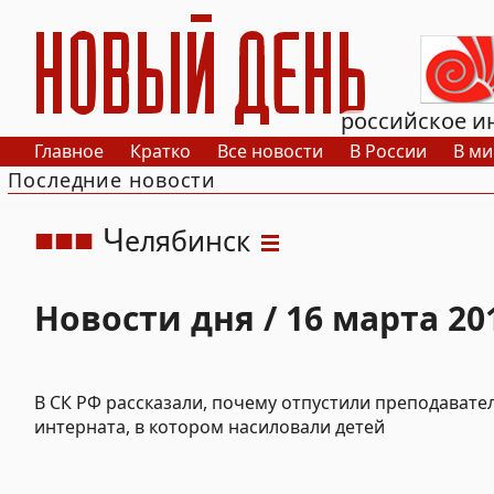
РИА Новый День
российское и
Главное
Кратко
Все новости
В России
В ми
Последние новости
Ч
елябинск
Новости дня / 16 марта 20
В СК РФ рассказали, почему отпустили преподавате
интерната, в котором насиловали детей