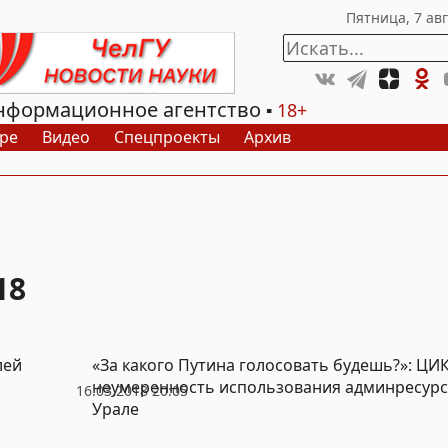
нформационное агентство
18+
ре
Видео
Спецпроекты
Архив
18
лей
«За какого Путина голосовать будешь?»: ЦИ
неумеренность использования админресур
16.03.2018 20:05
Урале