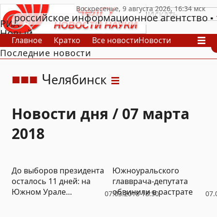
российское информационное агентство
РИА
Новый
Главное
Кратко
Все новости
Новости
День
Последние новости
В России
В мире
Видео
Спецпроекты
Проекты
Архив
Ч
елябинск
Новости дня / 07 марта
2018
До выборов президента
Южноуральского
осталось 11 дней: на
главврача-депутата
Южном Урале
обвинили в растрате
07.03.2018 18:50
07.
спортсмен-инвалид
объявил голодовку