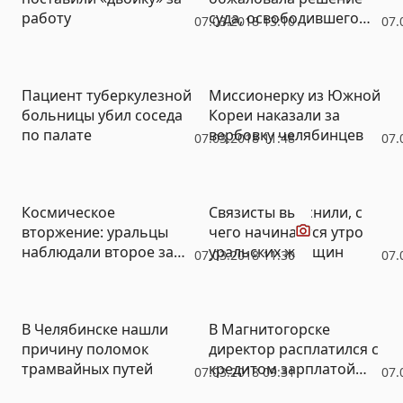
работу
суда, освободившего
07.03.2018 13:10
07.
мать, утопившую
младенца в отхожем
месте
Пациент туберкулезной
Миссионерку из Южной
больницы убил соседа
Кореи наказали за
по палате
вербовку челябинцев
07.03.2018 11:48
07.
Видео
Космическое
Связисты выяснили, с
вторжение: уральцы
чего начинается утро
наблюдали второе за
уральских женщин
07.03.2018 11:30
07.
неделю странное
небесное явление
В Челябинске нашли
В Магнитогорске
причину поломок
директор расплатился с
трамвайных путей
кредитом зарплатой
07.03.2018 09:31
07.
подчиненных