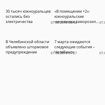
30 тысяч южноуральцев
«В помещении +2»:
остались без
южноуральские
электричества
чиновники заморозили
07.03.2018 08:46
07.
сельские библиотеки
В Челябинской области
7 марта ожидаются
объявлено штормовое
следующие события –
предупреждение
Челябинск
07.03.2018 07:27
07.