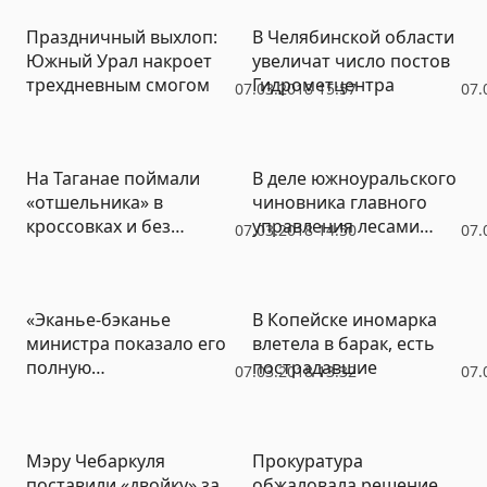
Праздничный выхлоп:
В Челябинской области
Южный Урал накроет
увеличат число постов
трехдневным смогом
Гидрометцентра
07.03.2018 15:57
07.
На Таганае поймали
В деле южноуральского
«отшельника» в
чиновника главного
кроссовках и без
управления лесами
07.03.2018 14:50
07.
продуктов
сумма взяток выросла в
15 раз
«Эканье-бэканье
В Копейске иномарка
министра показало его
влетела в барак, есть
полную
пострадавшие
07.03.2018 13:32
07.
некомпетентность»:
челябинские эко-
активисты оценили
Мэру Чебаркуля
Прокуратура
заявления московского
поставили «двойку» за
обжаловала решение
чиновника