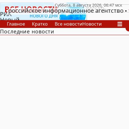
российское информационное агентство
РИА
Новый
Главное
Кратко
Все новости
Новости
День
Последние новости
В России
В мире
Видео
Спецпроекты
Проекты
Архив