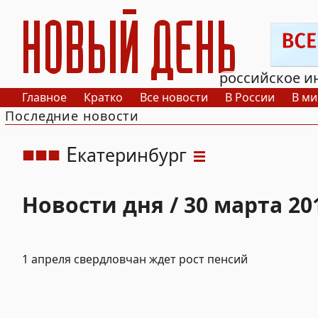
РИА Новый День
российское и
Главное
Кратко
Все новости
В России
В ми
Последние новости
Е
катеринбург
Новости дня / 30 марта 20
1 апреля свердловчан ждет рост пенсий