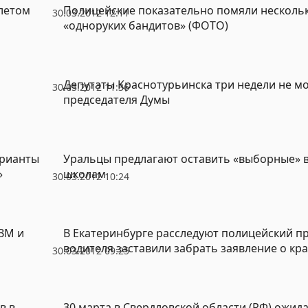
летом
Полицейские показательно помяли нескольк
30.03.2012 12:11
«одноруких бандитов» (ФОТО)
Депутаты Краснотурьинска три недели не м
30.03.2012 11:36
председателя Думы
арианты
Уральцы предлагают оставить «выборные» 
»
школам
30.03.2012 10:24
ВМ и
В Екатеринбурге расследуют полицейский п
водителя заставили забрать заявление о кр
30.03.2012 09:25
в в
30 марта в Свердловской области (РФ) ожи