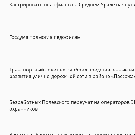
Кастрировать педофилов на Среднем Урале начнут 
Госдума подмогла педофилам
Транспортный совет не одобрил представленные в
развития улично-дорожной сети в районе «Пассажа
Безработных Полевского переучат на операторов Э
охранников
В Екатеринбурге из-за дезодоранта произошел взры