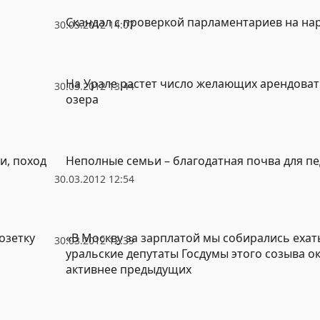
Скандал с проверкой парламентариев на на
30.03.2012 14:07
На Урале растет число желающих арендоват
30.03.2012 13:44
озера
и, поход
Неполные семьи – благодатная почва для п
30.03.2012 12:54
озетку
«В Москву за зарплатой мы собирались ехать
30.03.2012 12:39
уральские депутаты Госдумы этого созыва о
активнее предыдущих