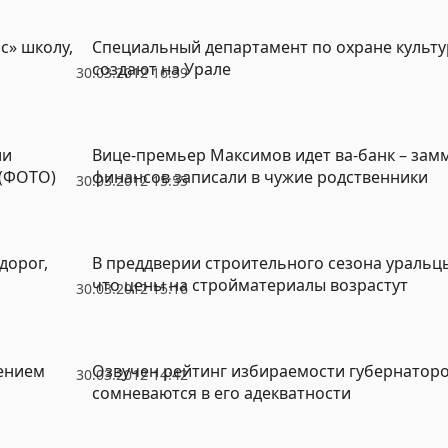
с» школу,
Специальный департамент по охране культу
создают на Урале
30.03.2012 16:39
ии
Вице-премьер Максимов идет ва-банк – зам
 (ФОТО)
финансов записали в чужие родственники
30.03.2012 15:55
дорог,
В преддверии строительного сезона уральц
что цены на стройматериалы возрастут
30.03.2012 15:16
дением
Озвучен рейтинг избираемости губернаторо
30.03.2012 14:42
сомневаются в его адекватности