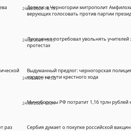
ева
Довели: в Черногории митрополит Амфилох
24.08.2020 16:15
верующих голосовать против партии прези
Лукашенко потребовал увольнять учителей з
24.08.2020 15:55
протестах
тической
Выдуманный предлог: черногорская полици
кордон на пути крестного хода
24.08.2020 14:52
Минобороны РФ потратит 1,16 трлн рублей 
24.08.2020 13:24
т раз
Сербия думает о покупке российской вакци