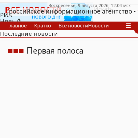
российское информационное агентство
РИА
Новый
Главное
Кратко
Все новости
Новости
День
Последние новости
В России
В мире
Видео
Спецпроекты
Проекты
Архив
П
ервая полоса