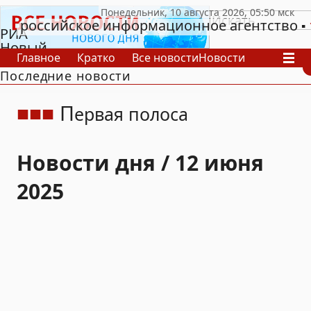
российское информационное агентство
РИА
Новый
Главное
Кратко
Все новости
Новости
День
Последние новости
В России
В мире
Видео
Спецпроекты
Проекты
Архив
П
ервая полоса
Новости дня / 12 июня
2025