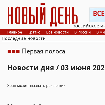
РИА Новый День
российское и
Главное
Кратко
Все новости
В России
В ми
Последние новости
П
ервая полоса
Новости дня / 03 июня 202
Храп может вызвать рак легких