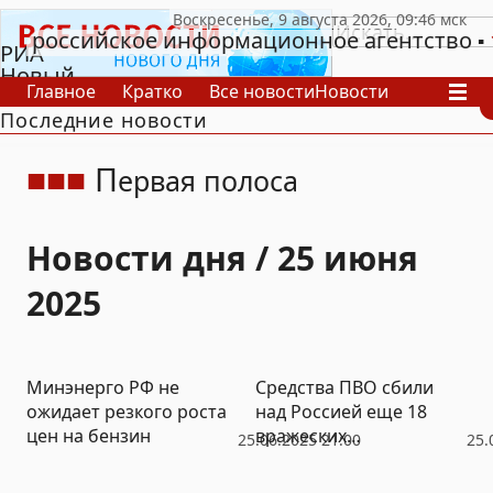
российское информационное агентство
РИА
Новый
Главное
Кратко
Все новости
Новости
День
Последние новости
В России
В мире
Видео
Спецпроекты
Проекты
Архив
П
ервая полоса
Новости дня / 25 июня
2025
Минэнерго РФ не
Средства ПВО сбили
ожидает резкого роста
над Россией еще 18
цен на бензин
вражеских
25.06.2025 21:00
25.
беспилотников