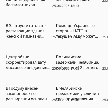
25.
беспилотников
25.06.2025 18:13
В Златоусте готовят к
Помощь Украине со
реставрации здание
стороны НАТО в
женской гимназии
текущем году может
25.06.2025 17:44
25.
начала XX века
превысить 50 млрд
евро – Рютте
Центробанк
Полицейские
скорректировал дату
задержали челябинца,
массового внедрения
избившего 12-летнего
25.06.2025 17:08
25.
цифрового рубля
школьника на детской
площадке
В Госдуму внесен
В Челябинске
законопроект о
предложили увеличить
расширении оснований
срок прикрепления
25.06.2025 16:46
25.
для лишения мигрантов
управляющих