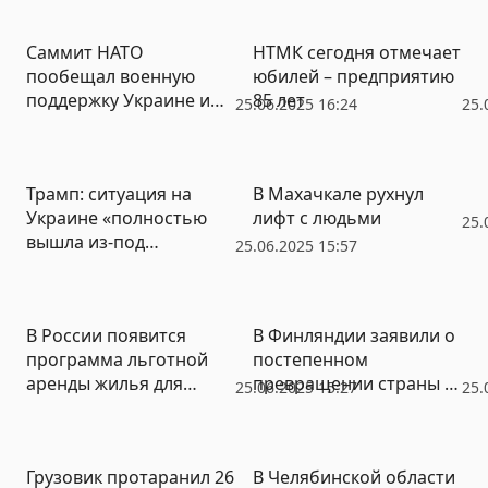
приобретенного
компаний к домам
гражданства РФ
втрое
Саммит НАТО
НТМК сегодня отмечает
пообещал военную
юбилей – предприятию
поддержку Украине и
85 лет
25.06.2025 16:24
25.
назвал Россию
«долгосрочной
угрозой»
Трамп: ситуация на
В Махачкале рухнул
Украине «полностью
лифт с людьми
25.
вышла из-под
25.06.2025 15:57
контроля»
В России появится
В Финляндии заявили о
программа льготной
постепенном
аренды жилья для
превращении страны в
25.06.2025 15:27
25.
молодежи
Украину
Грузовик протаранил 26
В Челябинской области