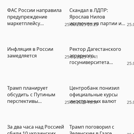
ФАС России направила
Скандал в ЛДПР:
предупреждение
Ярослав Нилов
маркетплейсу
исключен из партии и
25.06.2025 20:25
25.
Wildberries
думской фракции
либерал-демократов
Инфляция в России
Ректор Дагестанского
замедляется
аграрного
25.06.2025 19:41
госуниверситета
25.
попался на взятке
Трамп планирует
Центробанк понизил
обсудить с Путиным
официальные курсы
перспективы
иностранных валют
25.06.2025 18:57
25.
урегулирования на
Украине
За два часа над Россией
Трамп поговорил с
сбили 10 украинских
Зеленским в Гааге