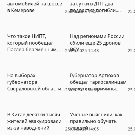
автомобилей на шоссе
за сутки в ДТП два
в Кемерове
подростка погибли,
25.06.2025 14:59
25.
пятеро – пострадали
Что такое НИПТ,
Над регионами России
который пообещал
сбили еще 25 дронов
Паслер беременным, и
ВСУ
25.06.2025 14:43
25.
кому его сделают
На выборах
Губернатор Артюхов
губернатора
обещал таркосалинцам
Свердловской области
выяснить причины
25.06.2025 14:16
25.
будут работать до 7,5
затопления их домов
тысячи наблюдателей
В Китае десятки тысяч
Ученые выяснили, как
жителей эвакуировали
правильно обучать
из-за наводнений
левшей
25.06.2025 14:05
25.