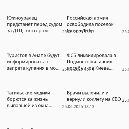
Южноуралец
Российская армия
предстанет перед судом
освободила поселок
за ДТП, в котором
Ялта в ДНР
25.06.2025 13:47
25.
погибли супруги и
пострадали двое их
детей
Туристов в Анапе будут
ФСБ ликвидировала в
информировать о
Подмосковье двоих
запрете купания в море
пособников Киева,
25.06.2025 13:16
25.
под роспись
готовивших теракт
Тагильские медики
Врачи вылечили и
борются за жизнь
вернули коллегу на СВО
25.
выпавшей из окна
25.06.2025 13:13
девочки