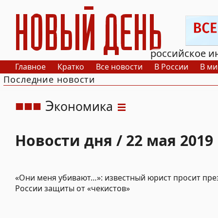
РИА Новый День
российское и
Главное
Кратко
Все новости
В России
В ми
Последние новости
Э
кономика
Новости дня / 22 мая 2019
«Они меня убивают…»: известный юрист просит пре
России защиты от «чекистов»