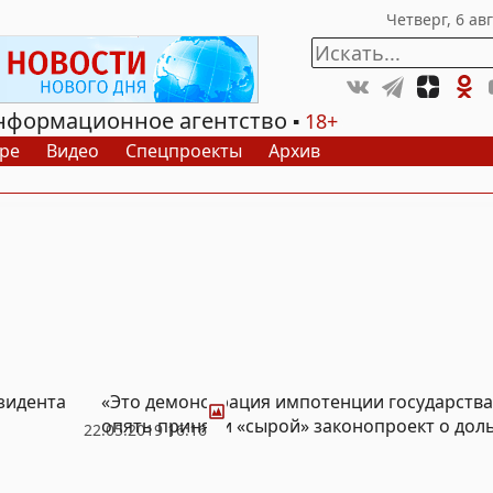
нформационное агентство
18+
ре
Видео
Спецпроекты
Архив
Фото
зидента
«Это демонстрация импотенции государства»
опять приняли «сырой» законопроект о дол
22.05.2019 16:16