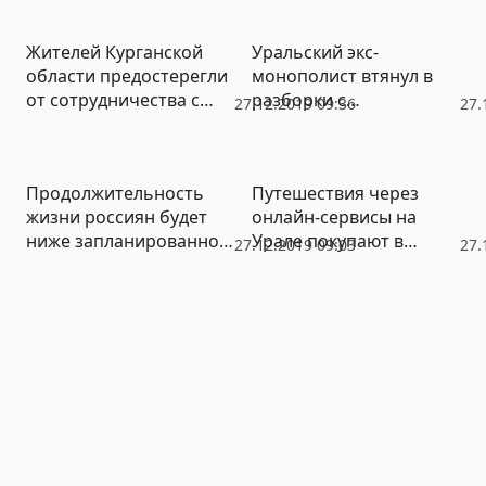
Собяниным и одно
очень личное дело
Жителей Курганской
Уральский экс-
области предостерегли
монополист втянул в
от сотрудничества с
разборки с
27.12.2019 09:36
27.
газовыми
конкурентом
кооперативами
«Роснефть».
Госкомпания рискует
Продолжительность
Путешествия через
десятками миллиардов
жизни россиян будет
онлайн-сервисы на
из-за информационной
ниже запланированной
Урале покупают в
войны
27.12.2019 09:03
27.
Путиным
основном женщины