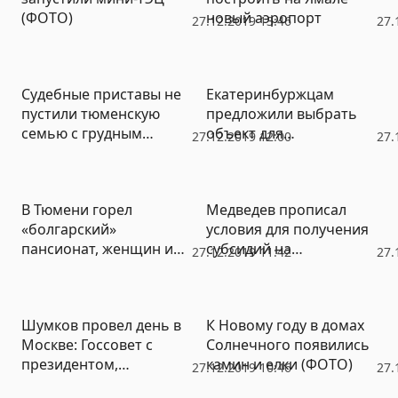
(ФОТО)
новый аэропорт
27.12.2019 13:46
27.
Судебные приставы не
Екатеринбуржцам
пустили тюменскую
предложили выбрать
семью с грудным
объект для
27.12.2019 12:00
27.
ребенком на Мальдивы
благоустройства в 2021
году (СПИСОК)
В Тюмени горел
Медведев прописал
«болгарский»
условия для получения
пансионат, женщин и
субсидий на
27.12.2019 11:42
27.
детей пришлось
Универсиаду-2023
спасать через окна
Шумков провел день в
К Новому году в домах
Москве: Госсовет с
Солнечного появились
президентом,
камин и елки (ФОТО)
27.12.2019 10:46
27.
переговоры с