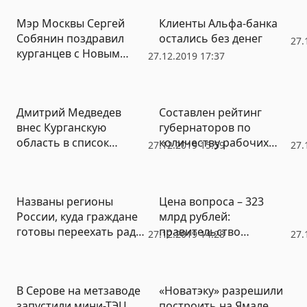
Мэр Москвы Сергей
Клиенты Альфа-банка
Собянин поздравил
остались без денег
27.
курганцев с Новым
27.12.2019 17:37
годом
Дмитрий Медведев
Составлен рейтинг
внес Курганскую
губернаторов по
область в список
количеству рабочих
27.12.2019 15:59
27.
особых регионов
поездок в своих
регионах
Названы регионы
Цена вопроса – 323
России, куда граждане
млрд рублей:
готовы переехать ради
правительство
27.12.2019 14:28
27.
работы
Медведева провалило
программу развития
Северного Кавказа
В Серове на метзаводе
«Новатэку» разрешили
запустили мини-ТЭЦ
построить на Ямале