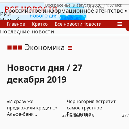
российское информационное агентство
РИА
Новый
Главное
Кратко
Все новости
Новости
День
Последние новости
В России
В мире
Видео
Спецпроекты
Проекты
Архив
Э
кономика
Новости дня / 27
декабря 2019
«И сразу же
Черногория встретит
предложили кредит…»
самое грустное
Альфа-банк
Рождество
27.12.2019 18:18
27.
восстановил работу
карт