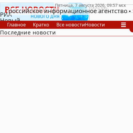
российское информационное агентство
РИА
Новый
Главное
Кратко
Все новости
Новости
День
Последние новости
В России
В мире
Видео
Спецпроекты
Проекты
Архив