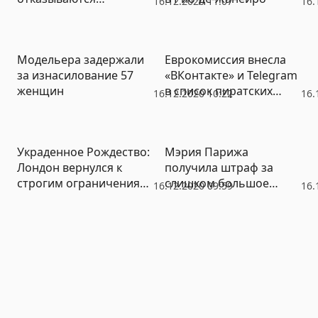
16.12.2020 11:07
16.
привиться от
коронавируса
Модельера задержали
Еврокомиссия внесла
за изнасилование 57
«ВКонтакте» и Telegram
женщин
в список пиратских
16.12.2020 10:22
16.
ресурсов
Украденное Рождество:
Мэрия Парижа
Лондон вернулся к
получила штраф за
строгим ограничениям
слишком большое
16.12.2020 09:59
16.
из-за роста
число женщин в
заболеваемости Covid-
руководстве
19