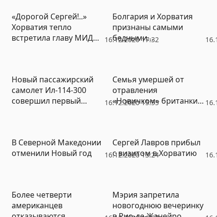
престарелых в Швеции
«Дорогой Сергей!..»
Болгария и Хорватия
Хорватия тепло
признаны самыми
встретила главу МИД
бедными
16.12.2020 17:32
16.
России
государствами в Европе
Новый пассажирский
Семья умершей от
самолет Ил-114-300
отравления
совершил первый
«Новичком» британки
16.12.2020 15:55
16.
полет
судится с Россией
В Северной Македонии
Сергей Лавров прибыл
отменили Новый год
с визитом в Хорватию
16.12.2020 13:24
16.
Более четверти
Мэрия запретила
американцев
новогоднюю вечеринку
отказываются
в Рио-де-Жанейро