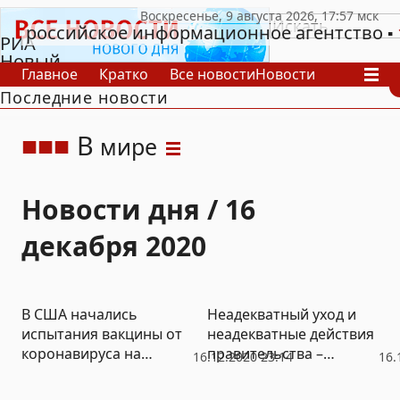
российское информационное агентство
РИА
Новый
Главное
Кратко
Все новости
Новости
День
Последние новости
В России
В мире
Видео
Спецпроекты
Проекты
Архив
В
мире
Новости дня / 16
декабря 2020
В США начались
Неадекватный уход и
испытания вакцины от
неадекватные действия
коронавируса на
правительства –
16.12.2020 23:14
16.
основе табака
причина массовой
гибели людей в домах