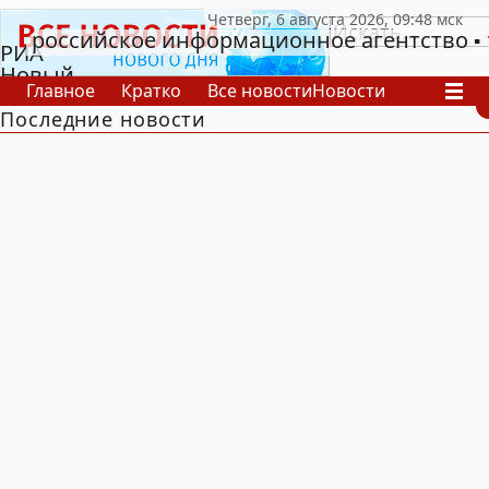
российское информационное агентство
РИА
Новый
Главное
Кратко
Все новости
Новости
День
Последние новости
В России
В мире
Видео
Спецпроекты
Проекты
Архив