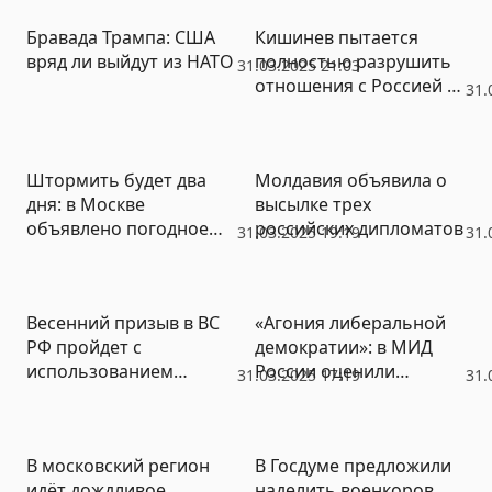
Бравада Трампа: США
Кишинев пытается
вряд ли выйдут из НАТО
полностью разрушить
31.03.2025 21:03
отношения с Россией –
31.
заявление МИД
Штормить будет два
Молдавия объявила о
дня: в Москве
высылке трех
объявлено погодное
российских дипломатов
31.03.2025 19:19
31.
предупреждение
Весенний призыв в ВС
«Агония либеральной
РФ пройдет с
демократии»: в МИД
использованием
России оценили
31.03.2025 17:19
31.
электронных повесток
приговор Ле Пен
В московский регион
В Госдуме предложили
идёт дождливое
наделить военкоров