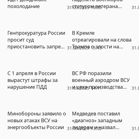
похолодание
статусом ветерана
31.03.2025 16:35
31.
боевых действий
Генпрокуратура России
В Кремле
просит суд
отреагировали на слова
приостановить запрет
Трампа о злости на
31.03.2025 15:43
31.
движения «Талибан»*
Путина
С 1 апреля в России
ВС РФ поразили
вырастут штрафы за
военный аэродром ВСУ
нарушение ПДД
и цеха производства
31.03.2025 14:11
31.
БПЛА
Минобороны заявило о
Медведев поставил
новых атаках ВСУ на
«диагноз» западным
энергообъекты России
лидерам и назвал
31.03.2025 13:02
31.
лекарство