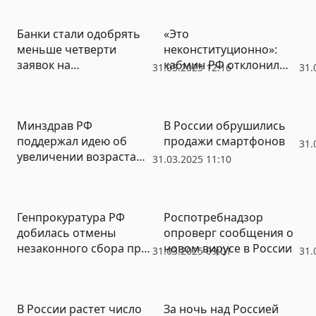
Банки стали одобрять
«Это
меньше четверти
неконституционно»:
заявок на
кабмин РФ отклонил
31.03.2025 12:16
31.
потребкредиты
идею ограничить
полномочия ЦБ
Минздрав РФ
В России обрушились
поддержал идею об
продажи смартфонов
31.
увеличении возраста
31.03.2025 11:10
молодежи до 44 лет
Генпрокуратура РФ
Роспотребнадзор
добилась отмены
опроверг сообщения о
незаконного сбора при
новом вирусе в России
31.03.2025 09:01
31.
оформлении
авиабилетов
В России растет число
За ночь над Россией