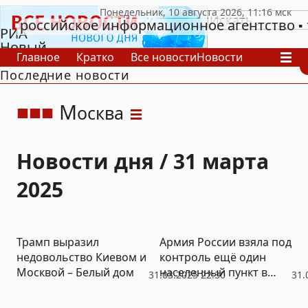
российское информационное агентство
РИА
Новый
Главное
Кратко
Все новости
Новости
День
Последние новости
В России
В мире
Видео
Спецпроекты
Проекты
Архив
М
осква
Новости дня / 31 марта
2025
Трамп выразил
Армия России взяла под
недовольство Киевом и
контроль ещё один
Москвой – Белый дом
населенный пункт в
31.03.2025 22:30
31.
зоне СВО