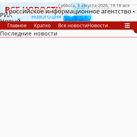
российское информационное агентство
РИА
Новый
Главное
Кратко
Все новости
Новости
День
Последние новости
В России
В мире
Видео
Спецпроекты
Проекты
Архив