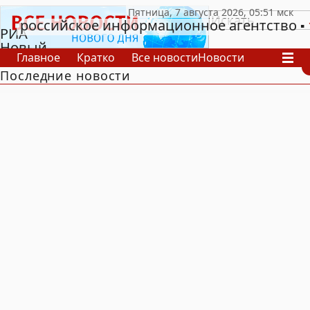
российское информационное агентство
РИА
Новый
Главное
Кратко
Все новости
Новости
День
Последние новости
В России
В мире
Видео
Спецпроекты
Проекты
Архив