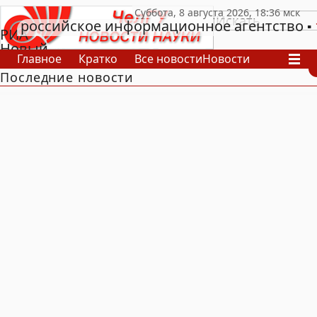
российское информационное агентство
РИА
Новый
Главное
Кратко
Все новости
Новости
День
Последние новости
В России
В мире
Видео
Спецпроекты
Проекты
Архив