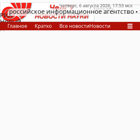
российское информационное агентство
РИА
Новый
Главное
Кратко
Все новости
Новости
День
В России
В мире
Видео
Спецпроекты
Проекты
Архив