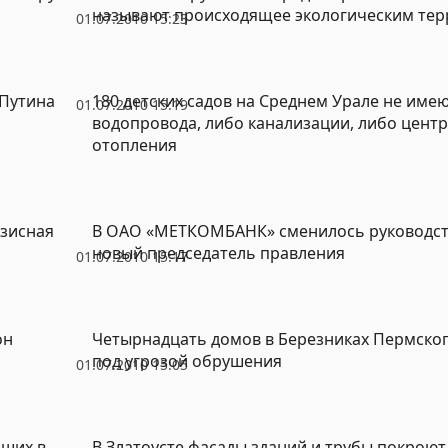
называют происходящее экологическим те
01.07.2010 15:23
 Путина
180 детских садов на Среднем Урале не име
01.07.2010 15:19
водопровода, либо канализации, либо цент
отопления
изисная
В ОАО «МЕТКОМБАНК» сменилось руководст
новый председатель правления
01.07.2010 15:17
он
Четырнадцать домов в Березниках Пермског
под угрозой обрушения
01.07.2010 15:05
ших в
В Златоусте фасады зданий и трубы покроют