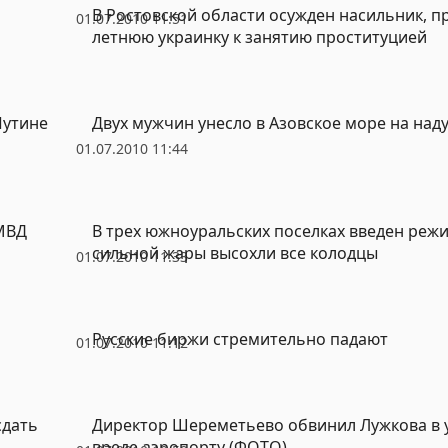
В Ростовской области осужден насильник, п
01.07.2010 11:51
летнюю украинку к занятию проституцией
Путине
Двух мужчин унесло в Азовское море на над
01.07.2010 11:44
МВД
В трех южноуральских поселках введен режи
сильной жары высохли все колодцы
01.07.2010 11:33
Русские биржи стремительно падают
01.07.2010 11:12
сдать
Директор Шереметьево обвинил Лужкова в
вреде аэропорту (ФОТО)