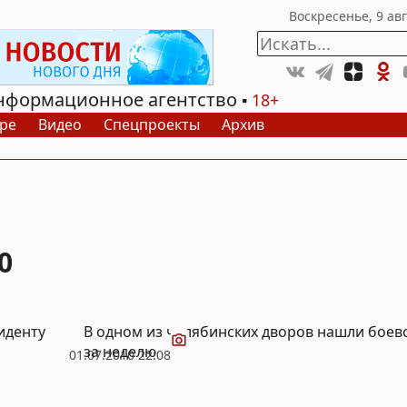
нформационное агентство
18+
ре
Видео
Спецпроекты
Архив
0
Видео
иденту
В одном из челябинских дворов нашли боево
за неделю
01.07.2010 22:08