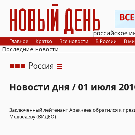
РИА Новый День
российское и
Главное
Кратко
Все новости
В России
В ми
Последние новости
Р
оссия
Новости дня / 01 июля 201
Заключенный лейтенант Аракчеев обратился к през
Медведеву (ВИДЕО)