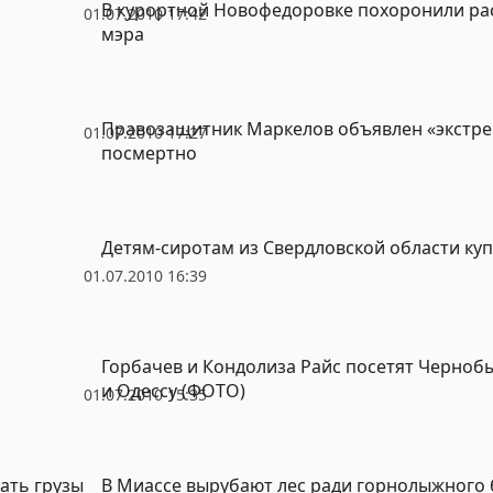
В курортной Новофедоровке похоронили ра
01.07.2010 17:42
мэра
Правозащитник Маркелов объявлен «экстр
01.07.2010 17:27
посмертно
Детям-сиротам из Свердловской области ку
01.07.2010 16:39
Горбачев и Кондолиза Райс посетят Черноб
и Одессу (ФОТО)
01.07.2010 15:35
ать грузы
В Миассе вырубают лес ради горнолыжного 