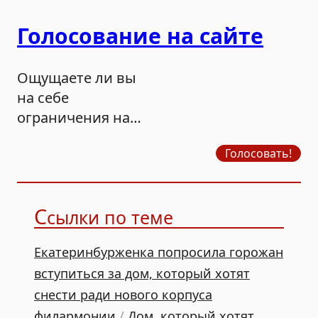
Голосование на сайте
Ощущаете ли вы
на себе
ограничения на
продажу бензина?
Голосовать!
С
сылки по теме
Екатеринбурженка попросила горожан
вступиться за дом, который хотят
снести ради нового корпуса
филармонии
/
Дом, который хотят