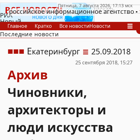
российское информационное агентство
РИА
Новый
Главное
Кратко
Все новости
Новости
День
Последние новости
В России
В мире
Видео
Спецпроекты
Проекты
Архив
Е
катеринбург
25.09.2018
25 сентября 2018, 15:27
Архив
Чиновники,
архитекторы и
люди искусства