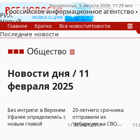
российское информационное агентство
РИА
Новый
Главное
Кратко
Все новости
Новости
День
Последние новости
В России
В мире
Видео
Спецпроекты
Проекты
Архив
О
бщество
Новости дня / 11
февраля 2025
Без интриги: в Верхнем
20-летнего срочника
Уфалее определились с
отправили из
новым главой
Чебаркуля на СВО.
11.02.2025 20:07
11.
Родные уверяют, что
контракт он не