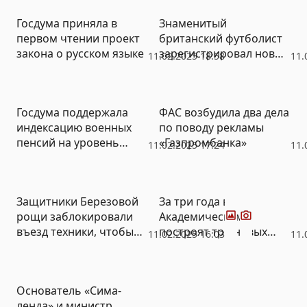
подписывал
Госдума приняла в
Знаменитый
первом чтении проект
британский футболист
закона о русском языке
зарегистрировал новый
11.02.2025 18:58
11.
товарный знак в России
Госдума поддержала
ФАС возбудила два дела
индексацию военных
по поводу рекламы
пенсий на уровень
«Газпромбанка»
11.02.2025 17:24
11.
фактической инфляции
Фото
Видео
Защитники Березовой
За три года в
рощи заблокировали
Академическом
въезд техники, чтобы
построят три новых
11.02.2025 16:03
11.
остановить вырубку
улицы
деревьев (ФОТО,
ВИДЕО)
Основатель «Сима-
ленда» и министр