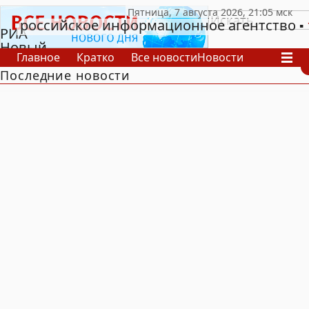
российское информационное агентство
РИА
Новый
Главное
Кратко
Все новости
Новости
День
Последние новости
В России
В мире
Видео
Спецпроекты
Проекты
Архив