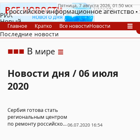
российское информационное агентство
РИА
Новый
Главное
Кратко
Все новости
Новости
День
Последние новости
В России
В мире
Видео
Спецпроекты
Проекты
Архив
В
мире
Новости дня / 06 июля
2020
Сербия готова стать
региональным центром
по ремонту российской
06.07.2020 16:54
авиатехники