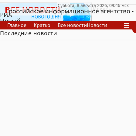
российское информационное агентство
РИА
Новый
Главное
Кратко
Все новости
Новости
День
Последние новости
В России
В мире
Видео
Спецпроекты
Проекты
Архив