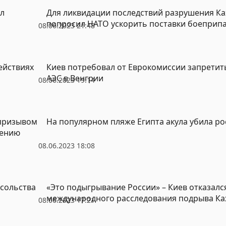
л
Для ликвидации последствий разрушения Ка
попросил НАТО ускорить поставки боеприп
08.06.2023 21:48
ействиях
Киев потребовал от Еврокомиссии запретит
АЭС в Венгрии
08.06.2023 19:14
 призывом
На популярном пляже Египта акула убила р
лению
08.06.2023 18:08
осольства
«Это подыгрывание России» – Киев отказалс
международного расследования подрыва Ка
08.06.2023 17:21