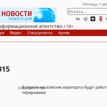
нформационное агентство
18+
ре
Видео
Спецпроекты
Архив
015
В апреле московские аэропорты будут работ
03.04.2015 17:26
перерывами