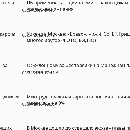
вателя
ЦБ применил санкции к семи страховщикам: 
уральская компания
03.04.2015 14:45
карств
Уикенд в Москве: «Браво», Чиж & Со, БГ, Гри
03.04.2015 13:16
многое другое (ФОТО, ВИДЕО)
 за
Осужденному за беспорядки на Манежной 
«срезали» год
03.04.2015 12:44
подписей
Минтруд: реальная зарплата россиян с нача
снизилась на 9%
03.04.2015 12:20
тящих
В Москве дошло до суда дело экс-замглавы 