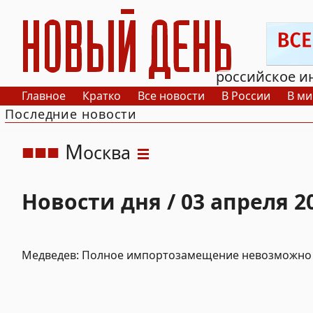
РИА Новый День
российское и
Главное
Кратко
Все новости
В России
В ми
Последние новости
М
осква
Новости дня / 03 апреля 2
Медведев: Полное импортозамещение невозможно