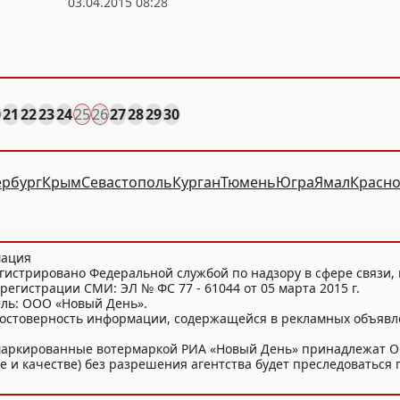
03.04.2015 08:28
0
21
22
23
24
25
26
27
28
29
30
ербург
Крым
Севастополь
Курган
Тюмень
Югра
Ямал
Красно
мация
гистрировано Федеральной службой по надзору в сфере связи
регистрации СМИ: ЭЛ № ФС 77 - 61044 от 05 марта 2015 г.
ель: ООО «Новый День».
достоверность информации, содержащейся в рекламных объявл
и маркированные вотермаркой РИА «Новый День» принадлежат 
 и качестве) без разрешения агентства будет преследоваться п