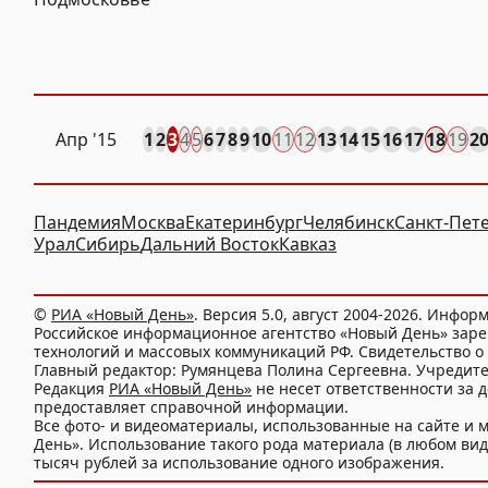
Апр
'15
1
2
3
4
5
6
7
8
9
10
11
12
13
14
15
16
17
18
19
2
Пандемия
Москва
Екатеринбург
Челябинск
Санкт-Пет
Урал
Сибирь
Дальний Восток
Кавказ
©
РИА «Новый День»
. Версия 5.0, август 2004-2026. Инфор
Российское информационное агентство «Новый День» заре
технологий и массовых коммуникаций РФ. Свидетельство о 
Главный редактор: Румянцева Полина Сергеевна. Учредит
Редакция
РИА «Новый День»
не несет ответственности за 
предоставляет справочной информации.
Все фото- и видеоматериалы, использованные на сайте 
День». Использование такого рода материала (в любом виде
тысяч рублей за использование одного изображения.