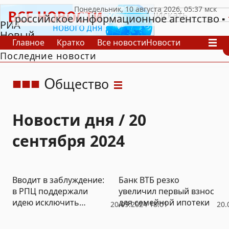
российское информационное агентство
РИА
Новый
Главное
Кратко
Все новости
Новости
День
Последние новости
В России
В мире
Видео
Спецпроекты
Проекты
Архив
О
бщество
Новости дня / 20
сентября 2024
Вводит в заблуждение:
Банк ВТБ резко
в РПЦ поддержали
увеличил первый взнос
идею исключить
для семейной ипотеки
20.09.2024 18:01
20.
теорию Дарвина из
школьных учебников