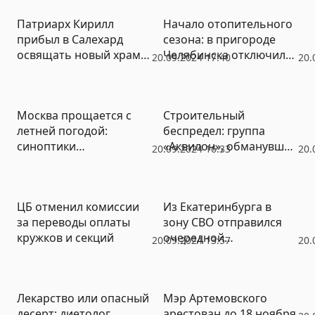
Патриарх Кирилл
Начало отопительного
прибыл в Салехард
сезона: в пригороде
освящать новый храм
Челябинска отключили
20.09.2024 17:40
20.
на переименованной
горячую воду –
Шайтанке
минимум на неделю
Москва прощается с
Строительный
летней погодой:
беспредел: группа
синоптики
«Аквилон», обманувшая
20.09.2024 16:33
20.
прогнозируют первые
дольщиков, требует
ночные заморозки
многотысячную
доплату за «лишние»
ЦБ отменил комиссии
Из Екатеринбурга в
сантиметры
за переводы оплаты
зону СВО отправился
кружков и секций
очередной
20.09.2024 13:57
20.
гуманитарный груз
(ФОТО)
Лекарство или опасный
Мэр Артемовского
десерт: диетолог
арестован до 18 ноября