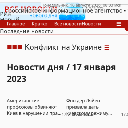
российское информационное агентство
РИА
Новый
Главное
Кратко
Все новости
Новости
День
Последние новости
В России
В мире
Видео
Спецпроекты
Проекты
Архив
К
онфликт на Украине
Новости дня / 17 января
2023
Американские
Фон дер Ляйен
профсоюзы обвиняют
призвала дать
Киев в нарушении прав
киевскому режиму
17.01.2023 23:53
17.
трудящихся
любое оружие, какое
только можно