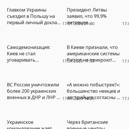
Главком Украины
Президент Литвы
съездил в Польшу на
заявил, что 99,9%
первый личный доклад
литовцев
17.01.2023 21:00
17.
к американскому
поддерживают
начальнику
киевский режим
Самодемонизация:
В Киеве признали, что
Киев не стал
американские системы
уговаривать
Patriot не прикроют
17.01.2023 17:37
17.
Арестовича
Украину
ВС России уничтожили
«А можно побыстрее?»:
более 200 украинских
большинство немцев и
военных в ДНР и ЛНР и
австрийцев согласны с
17.01.2023 16:25
17.
разбили 12 гаубиц
территориальными
потерями Украины
Украинское
Через британские
командование ждёт
военные центры