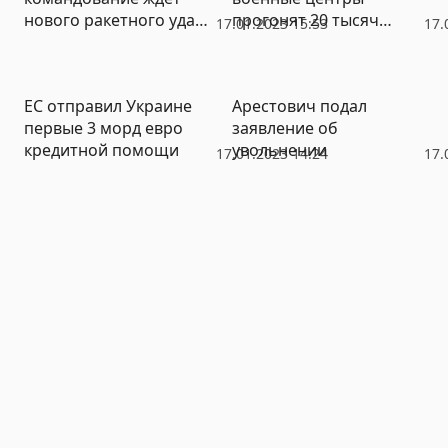
нового ракетного удара
прогонят 20 тысяч
17.01.2023 15:53
17.
со дня на день
ВСУшников
ЕС отправил Украине
Арестович подал
первые 3 морд евро
заявление об
кредитной помощи
увольнении
17.01.2023 14:24
17.