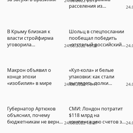
24.08.2022 15:11
расселения из
24.
аварийного жилья
В Крыму близкая к
Шольц в спецпослании
власти стройфирма
пообещал победить
уговорила
«отсталый российский
24.08.2022 15:08
24.
правительство
империализм»
скорректировать
секретный договор в
Макрон объявил о
«Кул-кола» и белые
свою пользу
конце эпохи
упаковки: как стали
«изобилия» в мире
выглядеть полки
24.08.2022 14:44
24.
магазинов (ФОТО)
Губернатор Артюхов
СМИ: Лондон потратит
объяснил, почему
$118 млрд на
бюджетникам не вернут
компенсацию счетов за
24.08.2022 13:27
24.
выплату на
электроэнергию