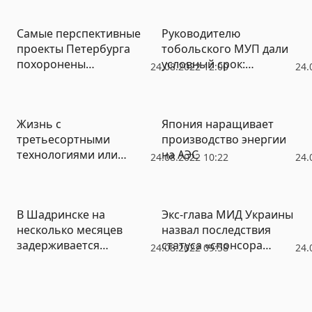
оздоровление
Самые перспективные
Руководителю
проекты Петербурга
тобольского МУП дали
похоронены
условный срок:
24.08.2022 12:00
24.
администрацией –
пожилой управленец
Пригожин
признался и возместил
ущерб
Жизнь с
Япония наращивает
третьесортными
производство энергии
технологиями или
на АЭС
24.08.2022 10:22
24.
поиск новых ниш: как
изменилась экономика
с 24 февраля
В Шадринске на
Экс-глава МИД Украины
несколько месяцев
назвал последствия
задерживается
статуса «спонсора
24.08.2022 09:58
24.
открытие нового ТЦ
терроризма» для РФ