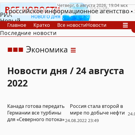
российское информационное агентство
РИА
Новый
Главное
Кратко
Все новости
Новости
День
Последние новости
В России
В мире
Видео
Спецпроекты
Проекты
Архив
Э
кономика
Новости дня / 24 августа
2022
Канада готова передать
Россия стала второй в
Германии все турбины
мире по добыче нефти
24.
для «Северного потока»
24.08.2022 23:49