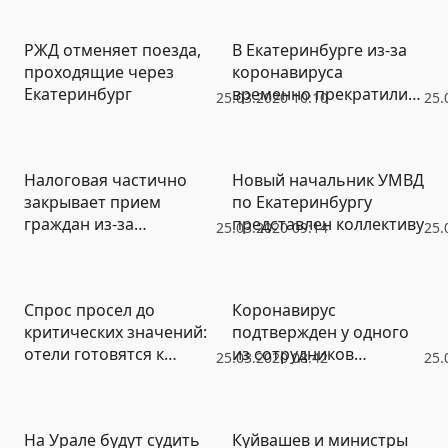
УрФО
РЖД отменяет поезда,
В Екатеринбурге из-за
проходящие через
коронавируса
Екатеринбург
временно прекратили
25.03.2020 10:10
25.
практику партнерских
родов
Налоговая частично
Новый начальник УМВД
закрывает прием
по Екатеринбургу
граждан из-за
представлен коллективу
25.03.2020 09:14
25.
коронавируса
Спрос просел до
Коронавирус
критических значений:
подтвержден у одного
отели готовятся к
из сотрудников
25.03.2020 08:42
25.
консервации
«ВСМПО-Ависма»
На Урале будут судить
Куйвашев и министры