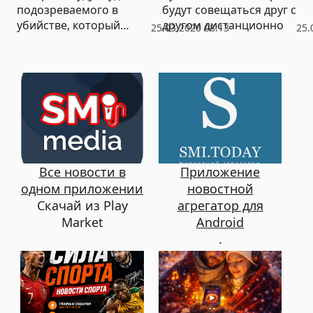
подозреваемого в
будут совещаться друг с
убийстве, который
другом дистанционно
25.03.2020 08:13
25.
расчленил тело жертвы
и утопил в болоте
Все новости в
Приложение
одном приложении
новостной
Скачай из Play
агрегатор для
Market
Android
.