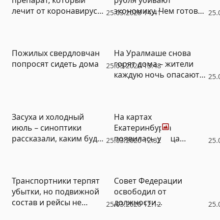
лечит от коронавируса,
экономику. Чем готовы
25.03.2020 14:41
25.
но может убить
помочь банки и
государство
Пожилых свердловчан
На Уралмаше снова
попросят сидеть дома
горят дома – жители
25.03.2020 13:48
каждую ночь опасаются
25.
поджогов (ВИДЕО)
Фото
Засуха и холодный
На картах
июль – синоптики
Екатеринбурга
рассказали, каким будет
появилась улица
25.03.2020 12:32
25.
лето на Урале
академика Парина
Транспортники терпят
Совет Федерации
убытки, но подвижной
освободил от
состав и рейсы не
должности
25.03.2020 12:12
25.
сокращают
замгенпрокурора по