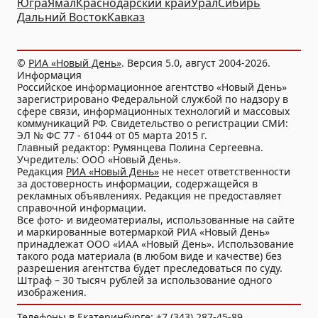
Югра
Ямал
Краснодарский край
Урал
Сибирь
Дальний Восток
Кавказ
©
РИА «Новый День»
. Версия 5.0, август 2004-2026.
Информация
Российское информационное агентство «Новый День»
зарегистрировано Федеральной службой по надзору в
сфере связи, информационных технологий и массовых
коммуникаций РФ. Свидетельство о регистрации СМИ:
ЭЛ № ФС 77 - 61044 от 05 марта 2015 г.
Главный редактор: Румянцева Полина Сергеевна.
Учредитель: ООО «Новый День».
Редакция
РИА «Новый День»
не несет ответственности
за достоверность информации, содержащейся в
рекламных объявлениях. Редакция не предоставляет
справочной информации.
Все фото- и видеоматериалы, использованные на сайте
и маркированные вотермаркой РИА «Новый День»
принадлежат ООО «ИАА «Новый День». Использование
такого рода материала (в любом виде и качестве) без
разрешения агентства будет преследоваться по суду.
Штраф – 30 тысяч рублей за использование одного
изображения.
Телефоны в Екатеринбурге: +7 (343) 287-45-89.