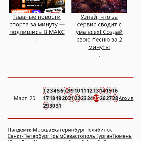
Главные новости
Узнай, что за
спорта за минуту —
сервис сводит с
подпишись В МАКС
ума всех! Создай
.
свою песню за 2
минуты
.
1
2
3
4
5
6
7
8
9
10
11
12
13
14
15
16
Март '20
17
18
19
20
21
22
23
24
25
26
27
28
Архив
29
30
31
Пандемия
Москва
Екатеринбург
Челябинск
Санкт-Петербург
Крым
Севастополь
Курган
Тюмень