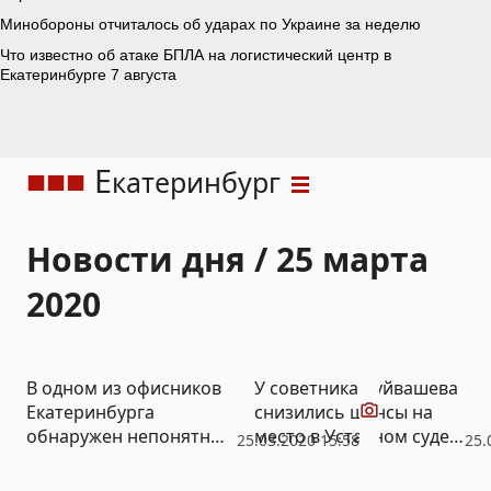
Е
катеринбург
Новости дня / 25 марта
2020
Видео
В одном из офисников
У советника Куйвашева
Екатеринбурга
снизились шансы на
обнаружен непонятный
место в Уставном суде –
25.03.2020 15:58
25.
цех по производству
слух дня
масок (ВИДЕО)