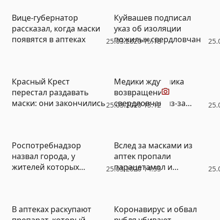
Вице-губернатор
Куйвашев подписал
рассказал, когда маски
указ об изоляции
появятся в аптеках
пожилых свердловчан
25.03.2020 15:18
25.
Видео
Красный Крест
Медики ждут пика
перестал раздавать
возвращения
маски: они закончились
свердловчан из-за
25.03.2020 15:12
25.
рубежа на этой неделе
Роспотребнадзор
Вслед за масками из
назвал города, у
аптек пропали
жителей которых
парацетамол и
25.03.2020 14:55
25.
подозревают
хлоргексидин
коронавирус
В аптеках раскупают
Коронавирус и обвал
препарат, который
рубля убивают