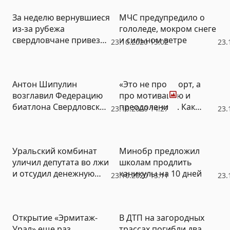
За неделю вернувшиеся
МЧС предупредило о
из-за рубежа
гололеде, мокром снеге
свердловчане привезли
и сильном ветре
23.10.2020 15:02
23.
203 случая
коронавируса
Фото
Антон Шипулин
«Это не про спорт, а
возглавил Федерацию
про мотивацию и
биатлона Свердловской
преодоление». Как
23.10.2020 14:27
23.
области
пройти половинку
Ironman, когда ты не
умеешь плавать и
Уральский комбинат
Минобр предложил
задыхаешься на бегу
уличил депутата во лжи
школам продлить
(ФОТО)
и отсудил денежную
каникулы на 10 дней
23.10.2020 13:11
23.
компенсацию
Открытие «Эрмитаж-
В ДТП на загородных
Урал» еще раз
трассах погибли два