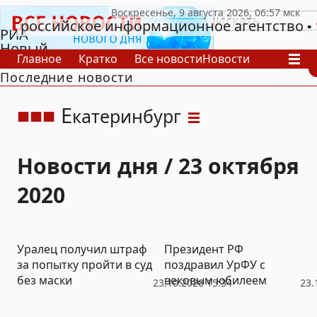
российское информационное агентство
РИА
Новый
Главное
Кратко
Все новости
Новости
День
Последние новости
В России
В мире
Видео
Спецпроекты
Проекты
Архив
Е
катеринбург
Новости дня / 23 октября
2020
Уралец получил штраф
Президент РФ
за попытку пройти в суд
поздравил УрФУ с
без маски
вековым юбилеем
23.10.2020 15:34
23.