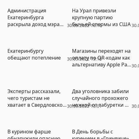
(ФОТО)
Администрация
На Урал привезли
Екатеринбурга
крупную партию
раскрыла доход мэра
бычьей спермы из США
30.05.2022 16:16
30.
Алексея Орлова
Екатеринбургу
Магазины переходят на
обещают потепление
оплату по QR-кодам как
30.05.2022 13:18
альтернативу Apple Pay
30.
и Google Pay
Эксперты рассказали,
Два уголовника забили
чего туристам не
случайного прохожего
хватает в Свердловской
ножкой от табуретки и
30.05.2022 13:01
30.
области
лопатой (ФОТО)
В курином фарше
В День борьбы с
обнаружили опасную
курением в «Гринвиче»