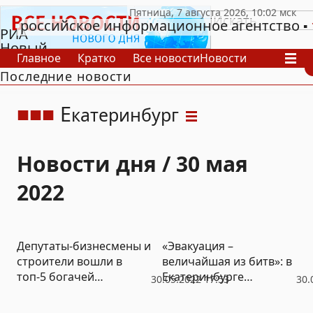
российское информационное агентство
РИА
Новый
Главное
Кратко
Все новости
Новости
День
Последние новости
В России
В мире
Видео
Спецпроекты
Проекты
Архив
Е
катеринбург
Новости дня / 30 мая
2022
Депутаты-бизнесмены и
«Эвакуация –
строители вошли в
величайшая из битв»: в
топ-5 богачей
Екатеринбурге
30.05.2022 17:53
30.
Екатеринбургской думы
презентовали
уникальный проект