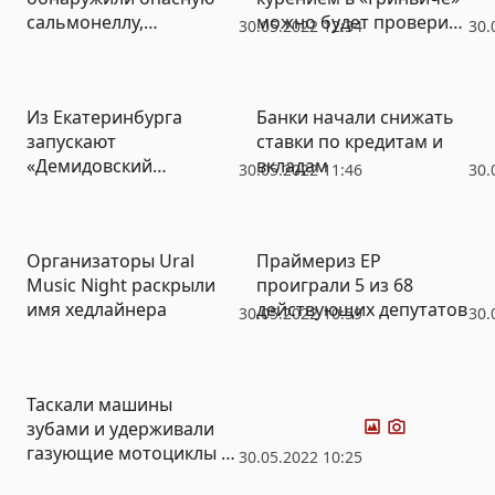
сальмонеллу,
можно будет проверить
30.05.2022 12:34
30.
устойчивую к
здоровье легких
антибиотикам
Из Екатеринбурга
Банки начали снижать
запускают
ставки по кредитам и
«Демидовский
вкладам
30.05.2022 11:46
30.
маршрут» за 18 тысяч
рублей: что покажут в
Нижнем Тагиле и
Организаторы Ural
Праймериз ЕР
Невьянске
Music Night раскрыли
проиграли 5 из 68
имя хедлайнера
действующих депутатов
30.05.2022 10:59
30.
Фото
Видео
Таскали машины
зубами и удерживали
газующие мотоциклы –
30.05.2022 10:25
как прошли