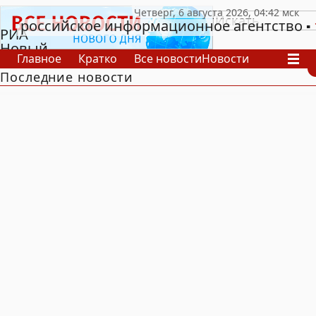
российское информационное агентство
РИА
Новый
Главное
Кратко
Все новости
Новости
День
Последние новости
В России
В мире
Видео
Спецпроекты
Проекты
Архив