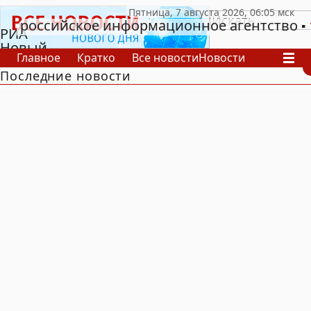
российское информационное агентство
РИА
Новый
Главное
Кратко
Все новости
Новости
День
Последние новости
В России
В мире
Видео
Спецпроекты
Проекты
Архив