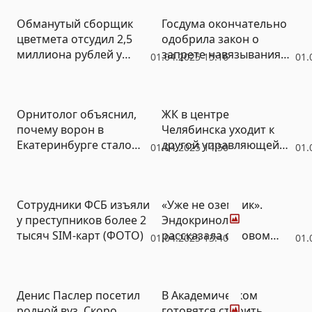
Обманутый сборщик
Госдума окончательно
цветмета отсудил 2,5
одобрила закон о
миллиона рублей у
запрете навязывания
01.04.2025 15:16
01.
компании
дополнительных услуг
Орнитолог объяснил,
ЖК в центре
почему ворон в
Челябинска уходит к
Екатеринбурге стало
другой управляющей
01.04.2025 14:50
01.
больше
компании, не
согласившись с ростом
тарифа
Фото
Сотрудники ФСБ изъяли
«Уже не оземпик».
у преступников более 2
Эндокринолог
тысяч SIM-карт (ФОТО)
рассказала о новом
01.04.2025 13:40
01.
поветрии у худеющих
Фото
Денис Паслер посетил
В Академическом
родной вуз. Скоро
готовятся строить