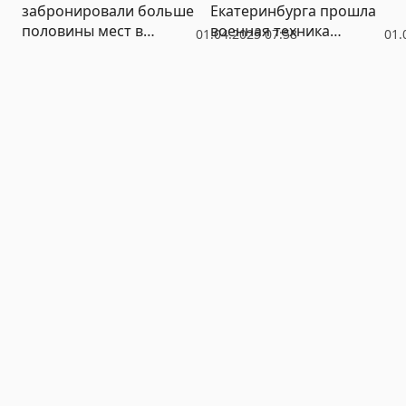
забронировали больше
Екатеринбурга прошла
половины мест в
военная техника
01.04.2025 07:58
01.
первых классах
(ФОТО)