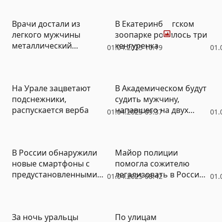
Фото
Врачи достали из
В Екатеринбургском
легкого мужчины
зоопарке родилось три
металлический
кенгуренка
01.04.2025 10:19
01.
колокольчик (ФОТО)
На Урале зацветают
В Академическом будут
подснежники,
судить мужчину,
распускается верба
напавшего на двух
01.04.2025 09:37
01.
подростков
В России обнаружили
Майор полиции
новые смартфоны с
помогла сожителю
предустановленными
легализовать в России
01.04.2025 08:42
01.
вирусами
54 мигранта (ФОТО)
За ночь уральцы
По улицам