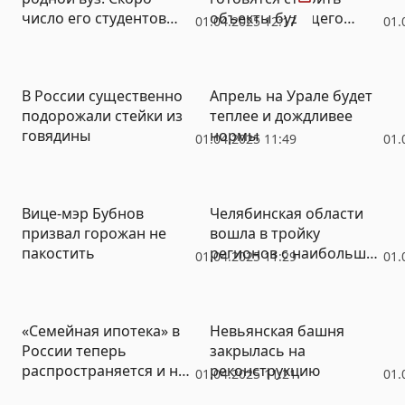
число его студентов
объекты будущего
01.04.2025 12:17
01.
увеличится в 1,5 раза
медкластера
(ФОТО)
В России существенно
Апрель на Урале будет
подорожали стейки из
теплее и дождливее
говядины
нормы
01.04.2025 11:49
01.
Вице-мэр Бубнов
Челябинская области
призвал горожан не
вошла в тройку
пакостить
регионов с наибольшей
01.04.2025 11:29
01.
долей отказов по
потребкредитам
«Семейная ипотека» в
Невьянская башня
России теперь
закрылась на
распространяется и на
реконструкцию
01.04.2025 11:21
01.
вторичное жилье