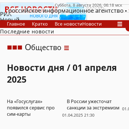
российское информационное агентство
РИА
Новый
Главное
Кратко
Все новости
Новости
День
Последние новости
В России
В мире
Видео
Спецпроекты
Проекты
Архив
О
бщество
Новости дня / 01 апреля
2025
На «Госуслугах»
В России ужесточат
появился сервис про
санкции за экстремизм
01.
сим-карты
01.04.2025 21:30