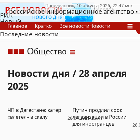
российское информационное агентство
РИА
Новый
Главное
Кратко
Все новости
Новости
День
Последние новости
В России
В мире
Видео
Спецпроекты
Проекты
Архив
О
бщество
Новости дня / 28 апреля
2025
ЧП в Дагестане: катер
Путин продлил срок
«влетел» в скалу
легализации в России
28.04.2025 20:41
для иностранцев
28.