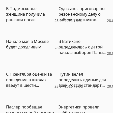
В Подмосковье
Суд вынес приговор по
женщина получила
резонансному делу о
ранения после
гибели участников
28.04.2025 18:51
28.
выстрела из «травмата»
нелегальной экскурсии
в подземных
сооружениях Москвы
Начало мая в Москве
В Ватикане
будет дождливым
определились с датой
28.04.2025 16:47
начала выборов Папы
28.
Римского
С 1 сентября оценки за
Путин велел
поведение в школах
определить единые для
введут в шести
всей России стандарты
28.04.2025 16:02
28.
регионах
поддержки участников
СВО
Паслер пообещал
Энергетики провели
врачам скорой помощи
субботник на