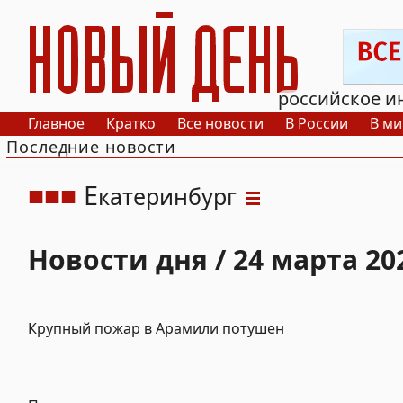
РИА Новый День
российское и
Главное
Кратко
Все новости
В России
В ми
Последние новости
Е
катеринбург
Новости дня / 24 марта 20
Крупный пожар в Арамили потушен