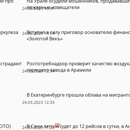
ии про
На Урале осудили мошенников, продававши
пожарные извещатели
24.03.2023 15:41
еркулеза
Вступил в силу приговор основателю фина
24.03.2023 14:14
«Золотой Векъ»
 страдают
Роспотребнадзор проверит качество воздух
горящего завода в Арамили
24.03.2023 12:54
В Екатеринбурге прошла облава на мигрант
24.03.2023 12:33
Фото
ФОТО)
В Сочи летом будет до 12 рейсов в сутки, в А
24.03.2023 11:23