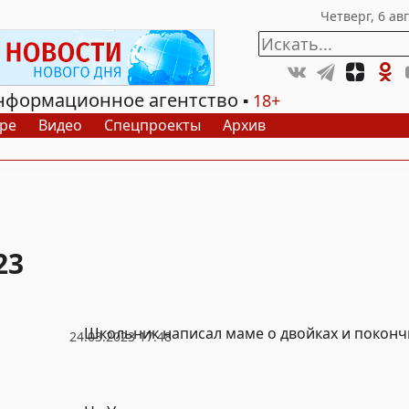
нформационное агентство
18+
ре
Видео
Спецпроекты
Архив
23
Школьник написал маме о двойках и поконч
24.03.2023 17:48