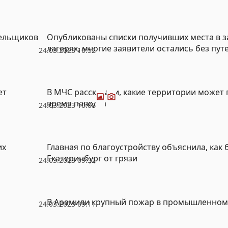
лельщиков
Опубликованы списки получивших места в 
лагерях, многие заявители остались без пут
24.03.2023 10:52
Фото
Видео
ет
В МЧС рассказали, какие территории может 
время паводка
24.03.2023 10:08
их
Главная по благоустройству объяснила, как
Екатеринбург от грязи
24.03.2023 09:32
В Арамили крупный пожар в промышленном 
24.03.2023 09:11