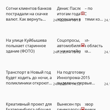
Видео
Сотни клиентов банков
Денис Паслер – по
пострадали на скачке
итогам года: «С
валют. Как вернуть
хорошими вестями ко
24.12.2014 16:13
24.
деньги (ВИДЕО)
мне не приходят»
(ФОТО)
Фото
На улице Куйбышева
Соцопросы, пол-
полыхает старинное
автомобиля на область
здание (ФОТО)
и ни копейки на
24.12.2014 15:12
24.
спорткомплексы: как
будут адаптировать
инвалидов на Среднем
Транспорт в Новый год
На подготовку
Урале
будет ходить до ночи, а
Иннопрома-2015
поликлиники откроются
выделены первые
24.12.2014 14:52
24.
утром 1 января
полмиллиарда
Фото
Креативный проект для
Вынесен приговор
Екатеринбурга обошел
гинекологу клиники,