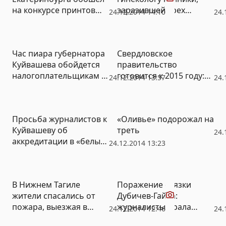
на конкурсе принтов
заразившей трех
24.12.2014 14:10
24.
рекламу YotaPhone2 и
пациентов ВИЧ
Volkswagen (ФОТО)
Час пиара губернатора
Свердловское
Куйвашева обойдется
правительство
налогоплательщикам в
готовится к 2015 году:
24.12.2014 13:57
24.
1,9 млн рублей
одной рукой будут
брать в долг, другой –
резать расходы
Просьба журналистов к
«Оливье» подорожал на
бюджета
Куйвашеву об
треть
24.
аккредитации в «белый
24.12.2014 13:23
дом» уважена не будет
Видео
В Нижнем Тагиле
Поражение связки
жители спасались от
Дубичев-Гайда:
пожара, выезжая в
журналисты Урала
24.12.2014 12:46
24.
объятых пламенем авто
нашли защиту от