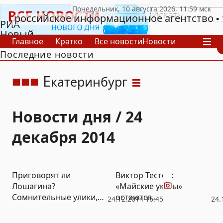
российское информационное агентство
РИА
Новый
Главное
Кратко
Все новости
Новости
День
Последние новости
В России
В мире
Видео
Спецпроекты
Проекты
Архив
Е
катеринбург
Новости дня / 24
декабря 2014
Видео
Приговорят ли
Виктор Тестов:
Лошагина?
«Майские указы»
Сомнительные улики,
остаются
24.12.2014 16:45
24.
фантастические версии,
приоритетными для
скандалы (ВИДЕО)
Екатеринбурга