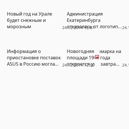
(ВИДЕО)
интриг
Новый год на Урале
Администрация
будет снежным и
Екатеринбурга
морозным
отказалась от логотипа
24.12.2014 12:07
24.
Артемия Лебедева
Фото
Информация о
Новогодняя ярмарка на
приостановке поставок
площади 1905 года
ASUS в Россию могла
откроется уже завтра
24.12.2014 12:00
24.
быть элементом
(ФОТО)
«черного» PR