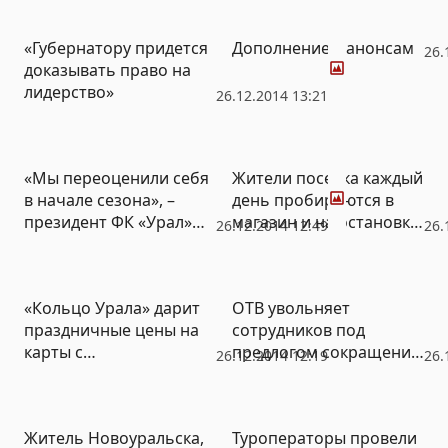
стать невыполнимым
Фото
«Губернатору придется
Дополнение к анонсам
26.
доказывать право на
лидерство»
26.12.2014 13:21
Фото
«Мы переоценили себя
Жители поселка каждый
в начале сезона», –
день пробираются в
президент ФК «Урал»
магазин и на остановку,
26.12.2014 12:49
26.
подвел итоги года
пролезая под вагонами
(ФОТО)
(ВИДЕО)
«Кольцо Урала» дарит
ОТВ увольняет
праздничные цены на
сотрудников под
карты с
предлогом сокращения
26.12.2014 12:19
26.
индивидуальным
финансирования, хотя
дизайном
область дает столько
же денег в новом году
Житель Новоуральска,
Туроператоры провели