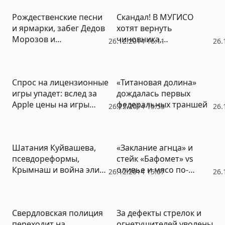
итоги года (ФОТО,
Рождественские песни
Скандал! В МУГИСО
ВИДЕО)
и ярмарки, забег Дедов
хотят вернуть
Морозов и
чиновника,
26.12.2014 16:11
26.
«Щелкунчик» (ФОТО,
торговавшего землями
ВИДЕО)
лесопарков
Спрос на лицензионные
«Титановая долина»
игры упадет: вслед за
дождалась первых
Apple цены на игры
федеральных траншей
26.12.2014 15:53
26.
подняла Microsoft
Шатания Куйвашева,
«Заклание агнца» и
псевдореформы,
стейк «Бафомет» vs
Крымнаш и война элит
оливье и мясо по-
26.12.2014 15:07
26.
2.0: политические итоги
французски
года «НР-Екатеринбург»
(ФОТО, ВИДЕО)
Свердловская полиция
За дефекты стрелок и
переходит на
огнетушителей уволены