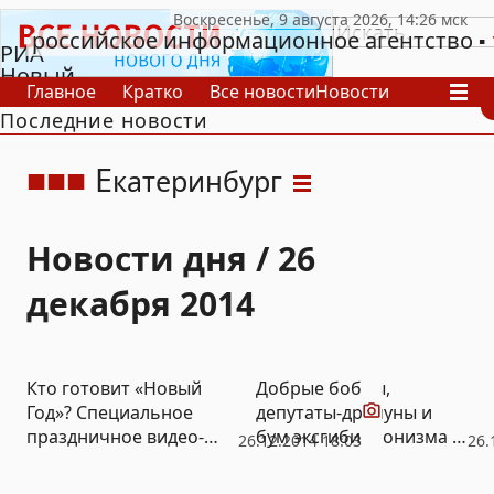
российское информационное агентство
РИА
Новый
Главное
Кратко
Все новости
Новости
День
Последние новости
В России
В мире
Видео
Спецпроекты
Проекты
Архив
Е
катеринбург
Новости дня / 26
декабря 2014
Видео
Кто готовит «Новый
Добрые бобры,
Год»? Специальное
депутаты-драчуны и
праздничное видео-
бум эксгибиционизма –
26.12.2014 18:03
26.
расследование «Нового
«Новый Регион»
Региона» (ВИДЕО)
подводит курьезные