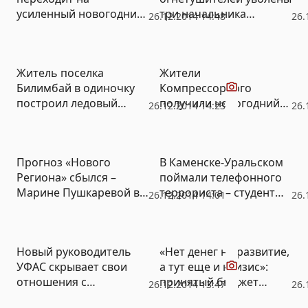
усиленный новогодний
три начальника
26.12.2014 14:48
26.
режим работы
екатеринбургского
метро
Видео
Житель поселка
Жители
Билимбай в одиночку
Компрессорного
построил ледовый
получили новогодний
26.12.2014 14:23
26.
городок (ВИДЕО)
подарок – в
микрорайоне
открылась ледовая
Прогноз «Нового
В Каменске-Уральском
арена «Факел» (ФОТО)
Региона» сбылся –
поймали телефонного
Марине Пушкаревой в
террориста – студент
26.12.2014 14:01
26.
УФАС нашли замену
захотел проверить, как
работают полицейские
Видео
Новый руководитель
«Нет денег на развитие,
УФАС скрывает свои
а тут еще и кризис»:
отношения с
принятый бюджет
26.12.2014 13:47
26.
Куйвашевым (ВИДЕО)
Екатеринбурга рискует