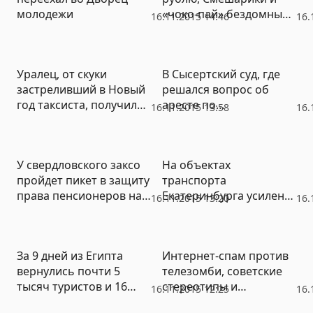
молодежи
«чоко-пай» бездомным:
16.11.2015 14:46
16.
как отметят Новый год
в Свердловской области
(ФОТО)
Уралец, от скуки
В Сысертский суд, где
застреливший в Новый
решался вопрос об
год таксиста, получил
аресте по
16.11.2015 13:58
16.
10 лет строгача
скандальному делу с
хищениями земли,
вызвали «неотложку»
У свердловского заксо
На объектах
пройдет пикет в защиту
транспорта
права пенсионеров на
Екатеринбурга усилены
16.11.2015 13:20
16.
бесплатный проезд
меры безопасности
(добавлено ВИДЕО)
За 9 дней из Египта
Интернет-спам против
вернулись почти 5
телезомби, советские
тысяч туристов и 16
стереотипы и
16.11.2015 12:25
16.
тонн багажа
вырождение