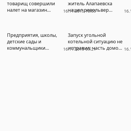
товарищ совершили
житель Алапаевска
налет на магазин
нашел револьвер
16.11.2015 10:05
16.
оптики в Екатеринбурге
времен Великой
(ФОТО)
Отечественной войны
(ФОТО)
Предприятия, школы,
Запуск угольной
детские сады и
котельной ситуацию не
коммунальщики
исправил: часть домов
16.11.2015 09:21
16.
задолжали уже
в Белоярке остается без
миллионы рублей за
тепла
тепло