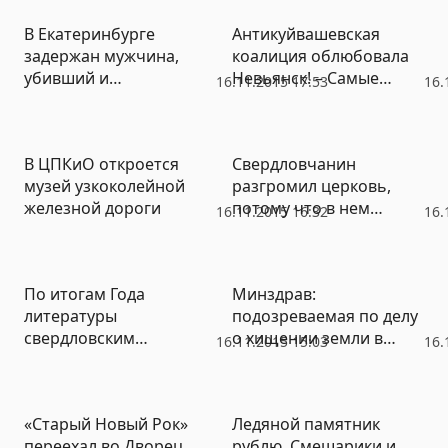
суд оставил на свободе
В Екатеринбурге
Антикуйвашевская
(ВИДЕО)
задержан мужчина,
коалиция облюбовала
убивший и
Невьянск! – Самые
16.11.2015 17:53
16.
расчленивший
крутые слухи недели
приятеля
В ЦПКиО откроется
Свердловчанин
музей узкоколейной
разгромил церковь,
железной дороги
потому что в нем
16.11.2015 16:32
16.
«боролись война и
мир» (ФОТО)
По итогам Года
Минздрав:
литературы
подозреваемая по делу
свердловским
о хищении земли в
16.11.2015 15:03
16.
библиотекам на треть
удовлетворительном
урежут
состоянии
финансирование
«Старый Новый Рок»
Ледяной памятник
переехал во Дворец
рублю, Смешарики и