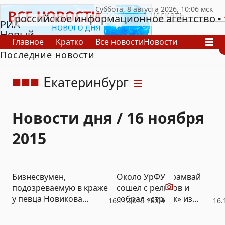
российское информационное агентство
РИА
Новый
Главное
Кратко
Все новости
Новости
День
Последние новости
В России
В мире
Видео
Спецпроекты
Проекты
Архив
Е
катеринбург
Новости дня / 16 ноября
2015
Видео
Бизнесвумен,
Около УрФУ трамвай
подозреваемую в краже
сошел с рельсов и
у певца Новикова
собрал «страйк» из
16.11.2015 18:04
16.
земельных участков на
легковушек (ФОТО)
3 миллиарда рублей,