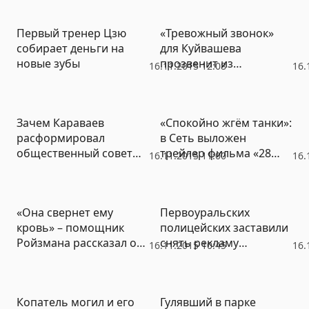
региональных лидеров
– что мы увидим на
Первый тренер Цзю
«Тревожный звонок»
выборах-2016
собирает деньги на
для Куйвашева
новые зубы
прозвенит из
16.11.2015 12:08
16.
екатеринбургских
трамваев
Зачем Караваев
«Спокойно жгём танки»:
расформировал
в Сеть выложен
общественный совет
трейлер фильма «28
16.11.2015 11:00
16.
при фонде капремонта
панфиловцев» (ВИДЕО)
«Она свернет ему
Первоуральских
кровь» – помощник
полицейских заставили
Ройзмана рассказал о
снять рекламу
16.11.2015 10:45
16.
переписке с Киневым
автоцентра со
до убийства
служебных машин
пенсионерки
Копатель могил и его
Гулявший в парке