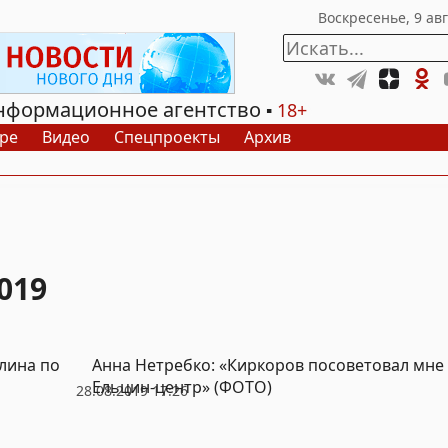
нформационное агентство
18+
ре
Видео
Спецпроекты
Архив
019
лина по
Анна Нетребко: «Киркоров посоветовал мне 
Ельцин-центр» (ФОТО)
28.08.2019 17:26