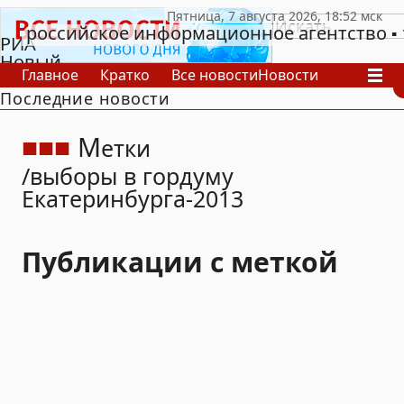
российское информационное агентство
РИА
Новый
Главное
Кратко
Все новости
Новости
День
Последние новости
В России
В мире
Видео
Спецпроекты
Проекты
Архив
М
етки
выборы в гордуму
Екатеринбурга-2013
Публикации с меткой