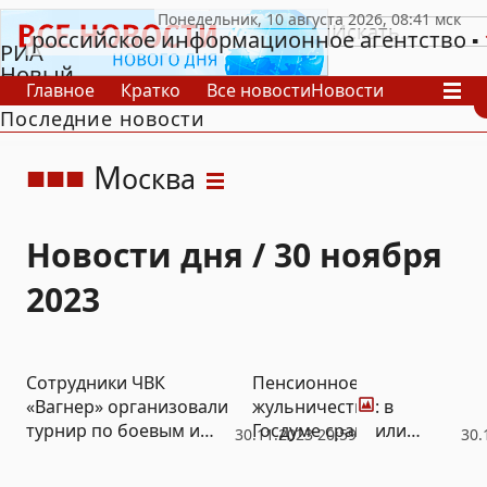
российское информационное агентство
РИА
Новый
Главное
Кратко
Все новости
Новости
День
Последние новости
В России
В мире
Видео
Спецпроекты
Проекты
Архив
М
осква
Новости дня / 30 ноября
2023
Фото
Сотрудники ЧВК
Пенсионное
«Вагнер» организовали
жульничество: в
турнир по боевым и
Госдуме сравнили
30.11.2023 20:59
30.
смешанным
правительство РФ с
единоборствам ММА в
Остапом Бендером