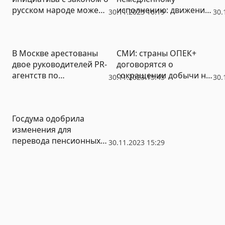
русском народе может
исполнению: движение
30.11.2023 16:19
30.
обернуться против
ЛГБТ* признано
государства
экстремистским и
запрещено в России
В Москве арестованы
СМИ: страны ОПЕК+
двое руководителей PR-
договорятся о
агентств по
сокращении добычи на
30.11.2023 15:45
30.
подозрению в
1 млн баррелей
вымогательстве у
политиков и силовиков
Госдума одобрила
изменения для
перевода пенсионных
30.11.2023 15:29
накоплений россиян в
долгосрочные
сбережения