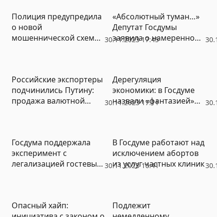
Приморском крае
Полиция предупредила
«Абсолютный туман…»
о новой
Депутат Госдумы
мошеннической схеме
заявила о намеренном
30.11.2023 17:45
30.
под видом «операторов
обрезании пенсий
связи»
россиян в пользу
финансового сектора
Российские экспортеры
Дерегуляция
подчинились Путину:
экономики: в Госдуме
продажа валютной
назвали «фантазией»
30.11.2023 17:11
30.
выручки выросла
данные Росстата об
инфляции
Госдума поддержала
В Госдуме работают над
эксперимент с
исключением абортов
легализацией гостевых
из услуг частных клиник
30.11.2023 16:41
30.
домов
Опасный хайп:
Подлежит
инициатива с законом о
немедленному