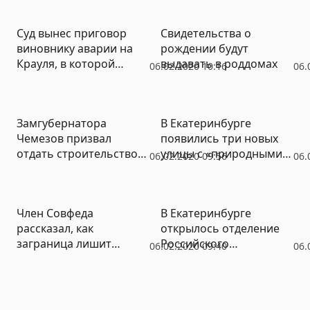
лабораторной»
Суд вынес приговор
Свидетельства о
виновнику аварии на
рождении будут
Крауля, в которой
выдавать в роддомах
06.02.2020 10:16
06.
погибла преподаватель
института связи
Замгубернатора
В Екатеринбурге
Чемезов призвал
появились три новых
отдать строительство
улицы с «природными»
06.02.2020 09:56
06.
екатеринбургских школ
именами
москвичам
Член Совфеда
В Екатеринбурге
рассказал, как
открылось отделение
заграница лишит
Российского
06.02.2020 09:40
06.
Россию мальчиков при
экологического
помощи детского
общества. Его
питания
возглавил депутат с
роботом-уборщиком