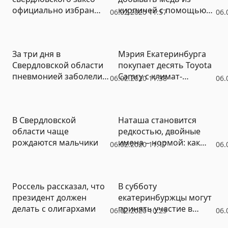
официально избран
кирпичей с помощью
06.02.2020 11:57
06.
мэром Оренбурга
отечественного
прибора
За три дня в
Мэрия Екатеринбурга
Свердловской области
покупает десять Toyota
пневмонией заболели
Camry с климат-
06.02.2020 11:38
06.
565 человек
контролем и
экстренными кнопками
В Свердловской
Наташа становится
области чаще
редкостью, двойные
рождаются мальчики
имена – нормой: как
06.02.2020 11:17
06.
уральцы называют
детей
Россель рассказал, что
В субботу
президент должен
екатеринбуржцы могут
делать с олигархами
принять участие в
06.02.2020 10:25
06.
«Открытой