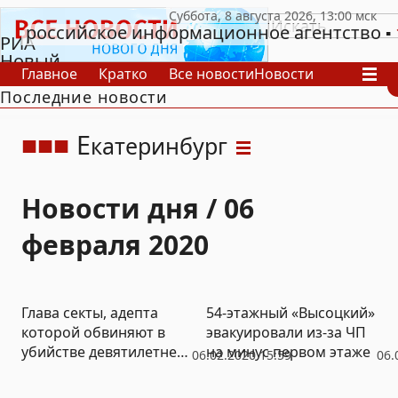
российское информационное агентство
РИА
Новый
Главное
Кратко
Все новости
Новости
День
Последние новости
В России
В мире
Видео
Спецпроекты
Проекты
Архив
Е
катеринбург
Новости дня / 06
февраля 2020
Глава секты, адепта
54-этажный «Высоцкий»
которой обвиняют в
эвакуировали из-за ЧП
убийстве девятилетнего
на минус первом этаже
06.02.2020 15:59
06.
сына, попыталась
выйти из СИЗО