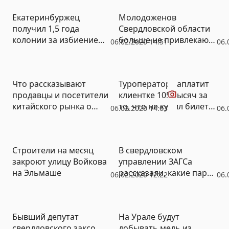
Екатеринбуржец
Молодоженов
получил 1,5 года
Свердловской области
колонии за избиение
больше не привлекают
06.02.2020 14:51
06.
престарелого отца-
красивые даты
инвалида
Видео
Что рассказывают
Туроператор заплатит
продавцы и посетители
клиентке 105 тысяч за
китайского рынка о
то, что не купил билет
06.02.2020 14:03
06.
коронавирусе (ВИДЕО)
на самолет ее дочке
Строители на месяц
В свердловском
закроют улицу Войкова
управлении ЗАГСа
на Эльмаше
рассказали, какие пары
06.02.2020 12:22
06.
чаще разводятся
Бывший депутат
На Урале будут
свердловского заксо
добывать медь из