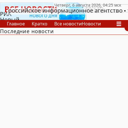
российское информационное агентство
РИА
Новый
Главное
Кратко
Все новости
Новости
День
Последние новости
В России
В мире
Видео
Спецпроекты
Проекты
Архив