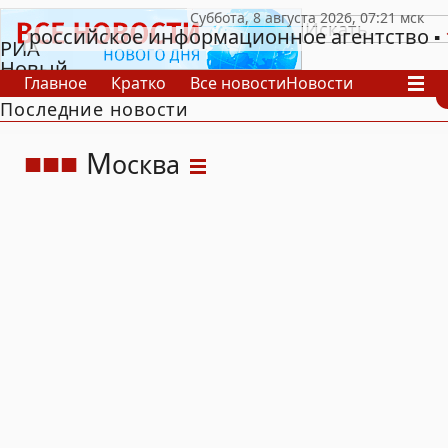
российское информационное агентство
РИА
Новый
Главное
Кратко
Все новости
Новости
День
Последние новости
В России
В мире
Видео
Спецпроекты
Проекты
Архив
М
осква